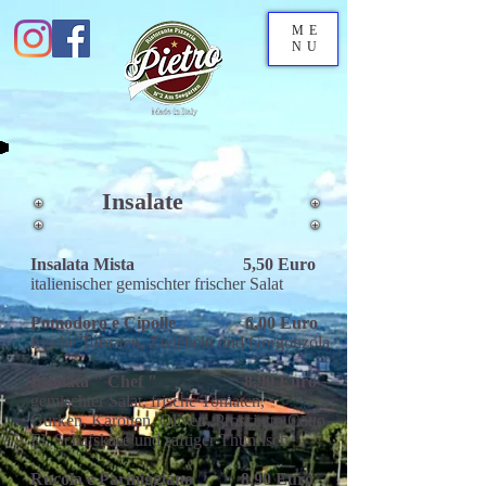
ME
NU
Insalate
Insalata Mista 5,50 Euro
italienischer gemischter frischer Salat
Pomodoro e Cipolle 6,00 Euro
frische Tomaten, Zwiebeln und Gorgonzola
Insalata " Chef " 8,90 Euro
gemischter Salat, frische Tomaten,
Gurken,
Karotten, Oliven, Prosciutto Cotto,
Ei, Schafskäse
und saftiger Thunfisch
Rucola e Parmiggiano 8,90 Euro