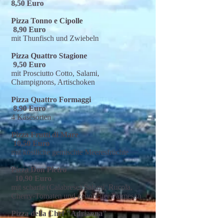
8,50 Euro
Pizza Tonno e Cipolle
8,90 Euro
mit Thunfisch und Zwiebeln
Pizza Quattro Stagione
9,50 Euro
mit Prosciutto Cotto, Salami,
Champignons, Artischoken
Pizza Quattro Formaggi
8,90 Euro
4 Käsesorten
Pizza Frutti di Mare
10,50 Euro
mit köstliche gemischte Meeresfrüchte
Pizza Don Pietro
10,90 Euro
mit scharfe (Calabrese) Salami, Rucola,
Cherry-Tomaten und gehobelter Parmesan
Pizza della Chef "Adrianna"