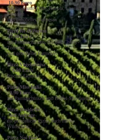
10,90 Euro
mit Prosciutto Cotto, Rucola, Cherry-
Tomaten
und gehobelter Parmesan
Pizza Re di Parma
11,90 Euro
mit Parmaschinken, Rucola, Cherry-
Tomaten
und gehobelter Parmesan
Pizza Vegetariana
9,00 Euro
frisches Gemüse
Pizza Miss Italia
9,90 Euro
mit Parmaschinken und Büffel-Mozzarella
Pizza Desiderio
auf Anfrage
die persönliche Pizza, nach Ihren
Wünschen...
Pizza Noi Due