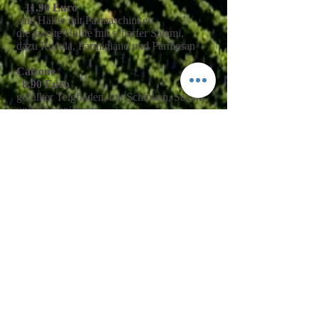
11,90 Euro
eine Hälfte mit Parmaschinken,
die zweite Hälfte mit scharfer Salami,
dazu Rucola, Parmigiano und Parmesan
Calzone
8,90 Euro
gefüllter Teigfladen, mit Schinken, Salami
und Champignons
Jeden Dienstag ist Familien-
Pizzatag im Noi Due
Sie essen 2 mal Pizza bei uns,
die günstiger ist kostenlos für
Sie !!!