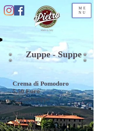
ME
NU
Zuppe - Suppe
Crema di Pomodoro
5,50 Euro
Tomatensuppe
Minestrone
5,90 Euro
frische italienische