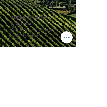
Gemüsesuppe
Zuppa di Carne
6,50 Euro
Suppe von 3 verschiedenen
Fleischsorten
Zuppa del Giorno
??? Euro
aktuelle Tagessuppe